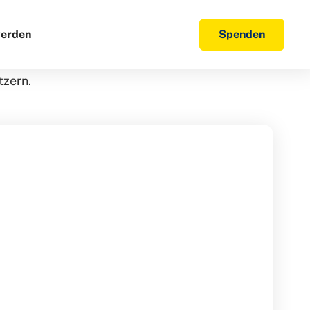
werden
Spenden
tzern.