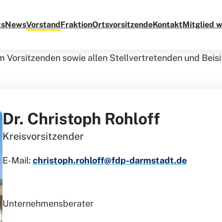
KREISVORSTAND
ts
News
Vorstand
Fraktion
Ortsvorsitzende
Kontakt
Mitglied 
 Vorsitzenden sowie allen Stellvertretenden und Beisi
Dr. Christoph Rohloff
Kreisvorsitzender
E-Mail:
christoph.rohloff@fdp-darmstadt.de
Unternehmensberater