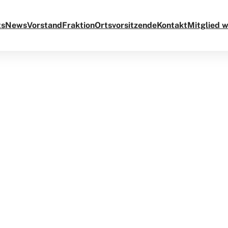
ts
News
Vorstand
Fraktion
Ortsvorsitzende
Kontakt
Mitglied 