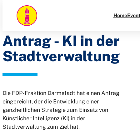
FDP-Fraktion
Direkt
zum
Home
Even
Darmstadt:
Inhalt
Antrag - KI in der
Stadtverwaltung
Die FDP-Fraktion Darmstadt hat einen Antrag
eingereicht, der die Entwicklung einer
ganzheitlichen Strategie zum Einsatz von
Künstlicher Intelligenz (KI) in der
Stadtverwaltung zum Ziel hat.